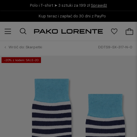
Polo i T-shirt ➤ 3 sztuki za 199 zł
Sprawdź
Kup teraz i zapłać do 30 dni z PayPo
Wróć do:
Skarpetki
DDTS9-SX-317-N-0
-20% z kodem: SALE-20