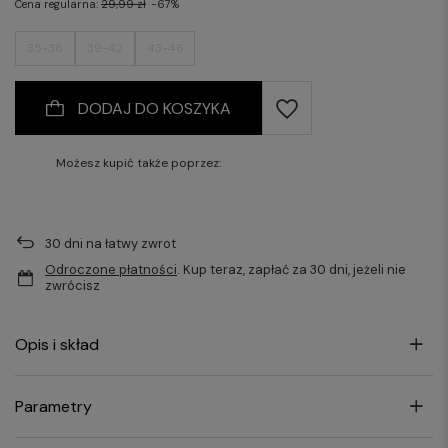
Cena regularna:
29,99 zł
-67%
35-38
39-42
43-46
DODAJ DO KOSZYKA
Możesz kupić także poprzez:
30
dni na łatwy zwrot
Odroczone płatności
. Kup teraz, zapłać za 30 dni, jeżeli nie
zwrócisz
Opis i skład
Parametry