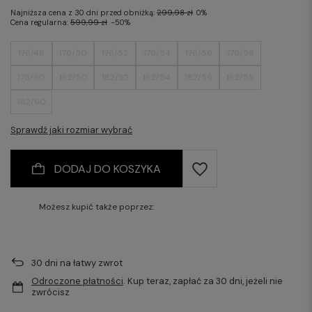
Najniższa cena z 30 dni przed obniżką:
299,98 zł
0%
Cena regularna:
599,99 zł
-50%
176/48
176/50
176/52
176/54
176/56
176/58
176/60
182/50
182/52
182/54
182/56
182/58
182/60
Sprawdź jaki rozmiar wybrać
DODAJ DO KOSZYKA
Możesz kupić także poprzez:
30
dni na łatwy zwrot
Odroczone płatności
. Kup teraz, zapłać za 30 dni, jeżeli nie
zwrócisz