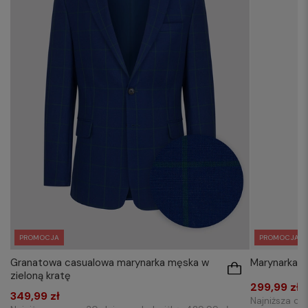
PROMOCJA
PROMOCJA
Granatowa casualowa marynarka męska w
Marynarka 
zieloną kratę
299,99 zł
349,99 zł
Najniższa ce