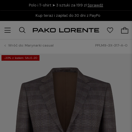
Polo i T-shirt ➤ 3 sztuki za 199 zł
Sprawdź
Kup teraz i zapłać do 30 dni z PayPo
Wróć do:
Marynarki casual
PPLM9-3X-317-A-0
-20% z kodem: SALE-20