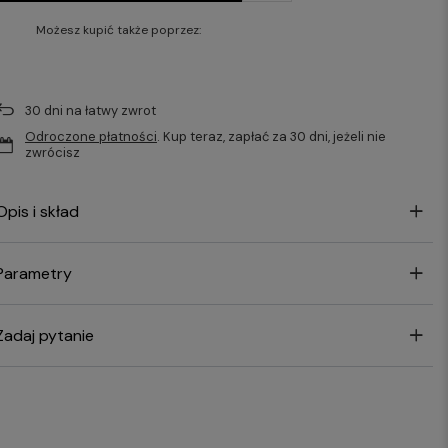
Możesz kupić także poprzez:
30
dni na łatwy zwrot
Odroczone płatności
. Kup teraz, zapłać za 30 dni, jeżeli nie
zwrócisz
Opis i skład
Parametry
Zadaj pytanie