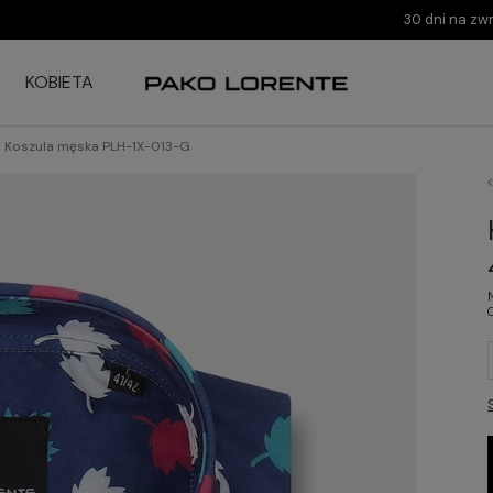
30 dni na zw
KOBIETA
Koszula męska PLH-1X-013-G