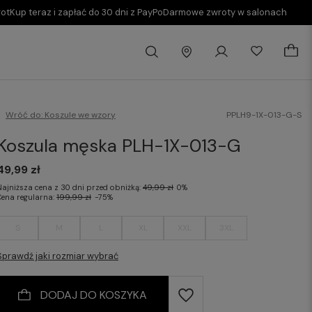
rot
Kup teraz i zapłać do 30 dni z PayPo
Darmowe zwroty w salonach
Wróć do:
Koszule we wzory
PPLH9-1X-013-G-S
Koszula męska PLH-1X-013-G
49,99 zł
Najniższa cena z 30 dni przed obniżką:
49,99 zł
0%
Cena regularna:
199,99 zł
-75%
S
M
L
XL
XXL
3XL
Sprawdź jaki rozmiar wybrać
DODAJ DO KOSZYKA