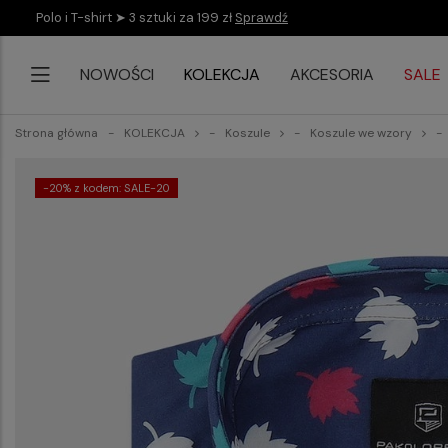
Polo i T-shirt ➤ 3 sztuki za 199 zł
Sprawdź
NOWOŚCI
KOLEKCJA
AKCESORIA
SALE
Strona główna
KOLEKCJA
Koszule
Koszule we wzory
-20% z kodem: SALE-20