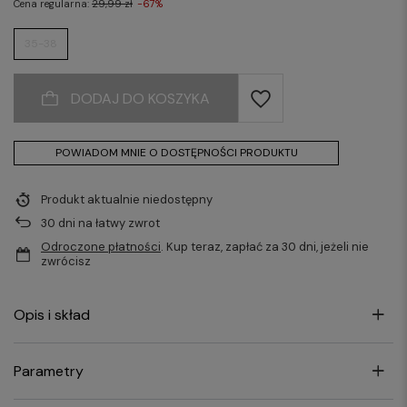
Cena regularna:
29,99 zł
-67%
35-38
DODAJ DO KOSZYKA
POWIADOM MNIE O DOSTĘPNOŚCI PRODUKTU
Produkt aktualnie niedostępny
30
dni na łatwy zwrot
Odroczone płatności
. Kup teraz, zapłać za 30 dni, jeżeli nie
zwrócisz
Opis i skład
Parametry