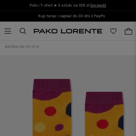
Polo i T-shirt ➤ 3 sztuki za 199 zł
Sprawdź
Kup teraz i zapłać do 30 dni z PayPo
DDTK9-SX-177-P-0