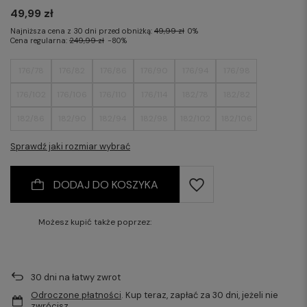
49,99 zł
Najniższa cena z 30 dni przed obniżką:
49,99 zł
0%
Cena regularna:
249,99 zł
-80%
176/78
176/82
176/86
176/90
176/94
176/98
176/102
176/106
176/110
176/114
182/78
182/82
182/86
182/90
182/94
182/98
182/102
182/106
182/110
182/114
Sprawdź jaki rozmiar wybrać
DODAJ DO KOSZYKA
Możesz kupić także poprzez:
30
dni na łatwy zwrot
Odroczone płatności
. Kup teraz, zapłać za 30 dni, jeżeli nie
zwrócisz