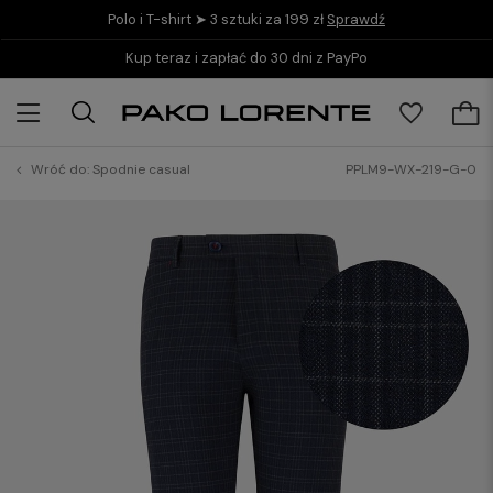
Polo i T-shirt ➤ 3 sztuki za 199 zł
Sprawdź
Kup teraz i zapłać do 30 dni z PayPo
Wróć do:
Spodnie casual
PPLM9-WX-219-G-0