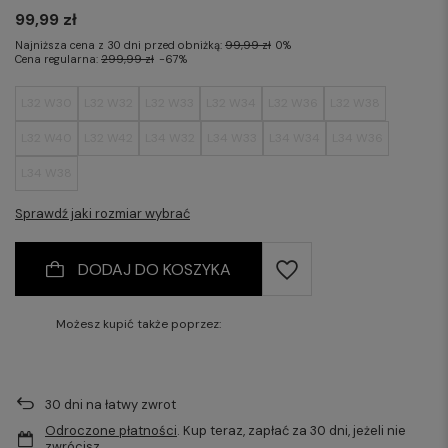
99,99 zł
Najniższa cena z 30 dni przed obniżką:
99,99 zł
0%
Cena regularna:
299,99 zł
-67%
L32 W30
L32 W32
L32 W33
L32 W34
L32 W36
L32 W38
L32 W40
L32 W42
L34 W32
L34 W33
L34 W34
L34 W36
L34 W38
Sprawdź jaki rozmiar wybrać
DODAJ DO KOSZYKA
Możesz kupić także poprzez:
30
dni na łatwy zwrot
Odroczone płatności
. Kup teraz, zapłać za 30 dni, jeżeli nie
zwrócisz