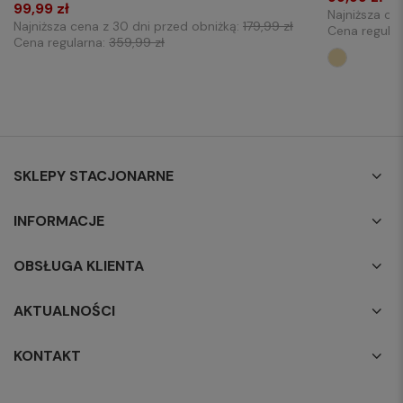
99,99 zł
Najniższa ce
Najniższa cena z 30 dni przed obniżką:
179,99 zł
Cena regula
Cena regularna:
359,99 zł
SKLEPY STACJONARNE
INFORMACJE
OBSŁUGA KLIENTA
AKTUALNOŚCI
KONTAKT