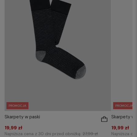
PROMOCJA
PROMOCJA
Skarpety w paski
Skarpety w
19,99 zł
19,99 zł
Najniższa cena z 30 dni przed obniżką:
27,99 zł
Najniższa ce