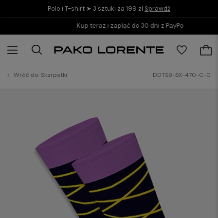
Polo i T-shirt ➤ 3 sztuki za 199 zł
Sprawdź
Kup teraz i zapłać do 30 dni z PayPo
Wróć do:
Skarpetki
DDTS9-SX-470-C-0