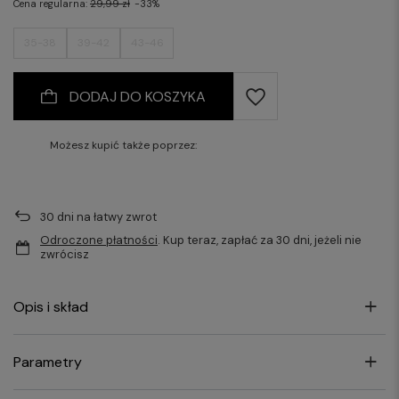
Cena regularna:
29,99 zł
-33%
35-38
39-42
43-46
DODAJ DO KOSZYKA
Możesz kupić także poprzez:
30
dni na łatwy zwrot
Odroczone płatności
. Kup teraz, zapłać za 30 dni, jeżeli nie
zwrócisz
Opis i skład
Parametry