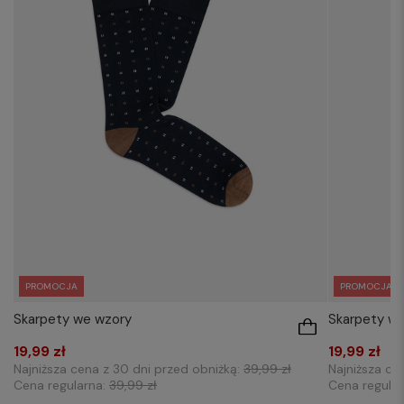
PROMOCJA
PROMOCJA
Skarpety we wzory
Skarpety w
19,99 zł
19,99 zł
Najniższa cena z 30 dni przed obniżką:
39,99 zł
Najniższa ce
Cena regularna:
39,99 zł
Cena regula