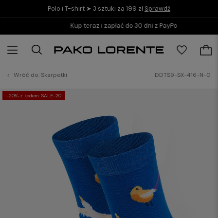
Polo i T-shirt ➤ 3 sztuki za 199 zł
Sprawdź
Kup teraz i zapłać do 30 dni z PayPo
Wróć do:
Skarpetki
DDTS9-SX-416-N-0
-20% z kodem: SALE-20