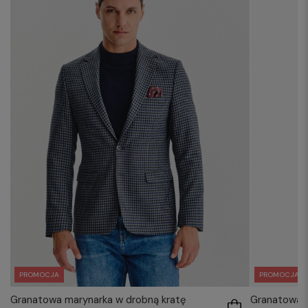
PROMOCJA
PROMOCJA
Granatowa marynarka w drobną kratę
Granatowa m