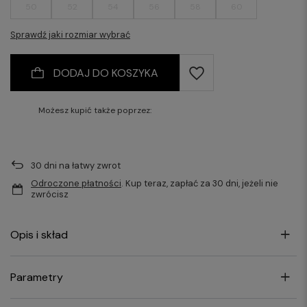
50
52
54
56
58
60
Sprawdź jaki rozmiar wybrać
DODAJ DO KOSZYKA
Możesz kupić także poprzez:
30
dni na łatwy zwrot
Odroczone płatności
. Kup teraz, zapłać za 30 dni, jeżeli nie
zwrócisz
Opis i skład
Parametry