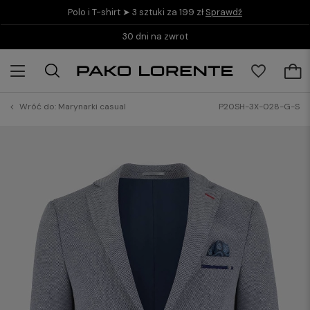
Polo i T-shirt ➤ 3 sztuki za 199 zł
Sprawdź
30 dni na zwrot
Wróć do:
Marynarki casual
P20SH-3X-028-G-S