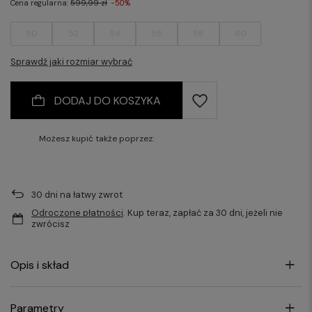
Cena regularna:
599,99 zł
-50%
50
52
54
56
58
60
Sprawdź jaki rozmiar wybrać
DODAJ DO KOSZYKA
Możesz kupić także poprzez:
30
dni na łatwy zwrot
Odroczone płatności
. Kup teraz, zapłać za 30 dni, jeżeli nie
zwrócisz
Opis i skład
Parametry