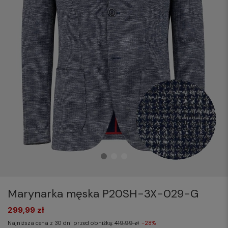
Marynarka męska P20SH-3X-029-G
299,99 zł
Najniższa cena z 30 dni przed obniżką:
419,99 zł
-28%