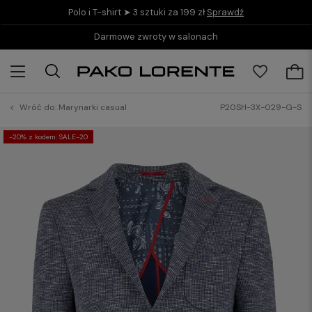
Polo i T-shirt ➤ 3 sztuki za 199 zł
Sprawdź
Darmowe zwroty w salonach
Wróć do:
Marynarki casual
P20SH-3X-029-G-S
-20% z kodem: SALE-20