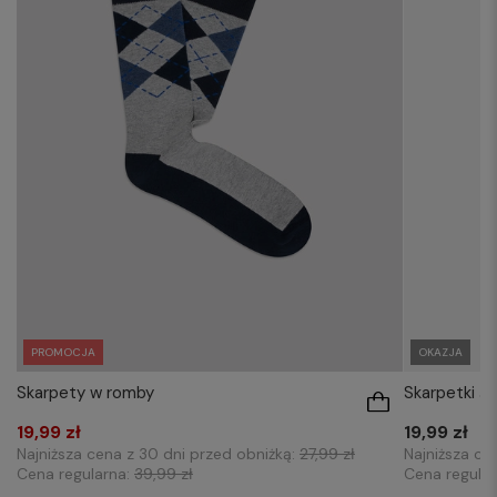
PROMOCJA
OKAZJA
Skarpety w romby
Skarpetki 
19,99 zł
19,99 zł
Najniższa cena z 30 dni przed obniżką:
27,99 zł
Najniższa ce
Cena regularna:
39,99 zł
Cena regula