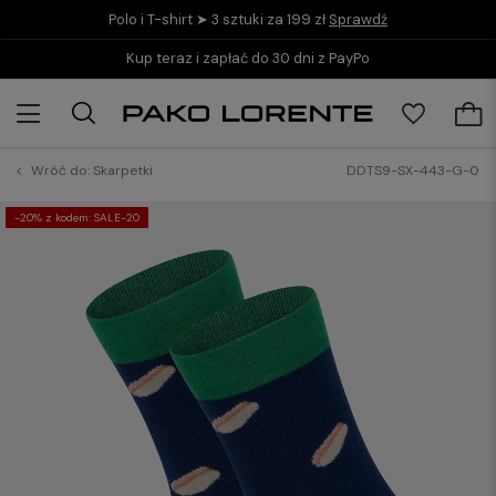
Polo i T-shirt ➤ 3 sztuki za 199 zł
Sprawdź
Kup teraz i zapłać do 30 dni z PayPo
Wróć do:
Skarpetki
DDTS9-SX-443-G-0
-20% z kodem: SALE-20