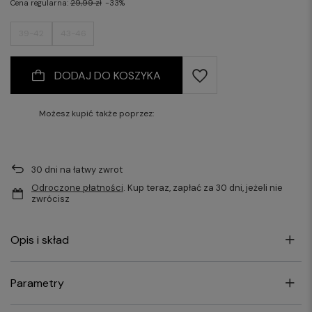
Cena regularna:
29,99 zł
-33%
39-42
43-46
DODAJ DO KOSZYKA
Możesz kupić także poprzez:
30
dni na łatwy zwrot
Odroczone płatności
. Kup teraz, zapłać za 30 dni, jeżeli nie
zwrócisz
Opis i skład
Parametry