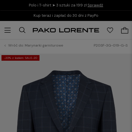
Polo i T-shirt ➤ 3 sztuki za 199 zł
Sprawdź
Kup teraz i zapłać do 30 dni z PayPo
Wróć do:
Marynarki garniturowe
P20SF-3G-019-G-S
-20% z kodem: SALE-20