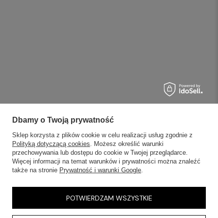
Dbamy o Twoją prywatność
Sklep korzysta z plików cookie w celu realizacji usług zgodnie z
Polityką dotyczącą cookies
. Możesz określić warunki
przechowywania lub dostępu do cookie w Twojej przeglądarce.
Więcej informacji na temat warunków i prywatności można znaleźć
także na stronie
Prywatność i warunki Google
.
POTWIERDZAM WSZYSTKIE