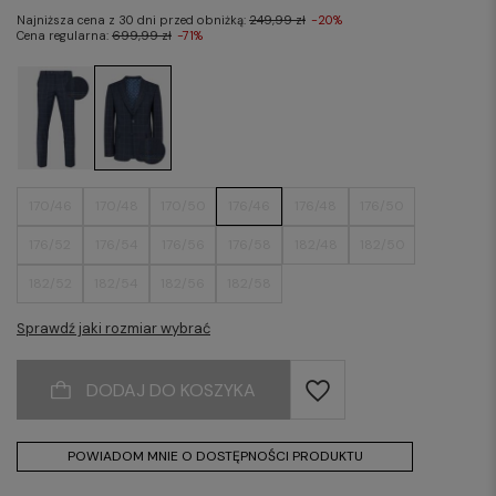
Najniższa cena z 30 dni przed obniżką:
249,99 zł
-20%
Cena regularna:
699,99 zł
-71%
170/46
170/48
170/50
176/46
176/48
176/50
176/52
176/54
176/56
176/58
182/48
182/50
182/52
182/54
182/56
182/58
Sprawdź jaki rozmiar wybrać
DODAJ DO KOSZYKA
POWIADOM MNIE O DOSTĘPNOŚCI PRODUKTU