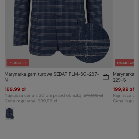
PROMOCJA
PROMOCJA
Marynarka garniturowa SEDAT PLM-3G-237-
Marynarka 
N
229-S
199,99 zł
199,99 zł
Najniższa cena z 30 dni przed obniżką:
249,99 zł
Najniższa ce
Cena regularna:
699,99 zł
Cena regula