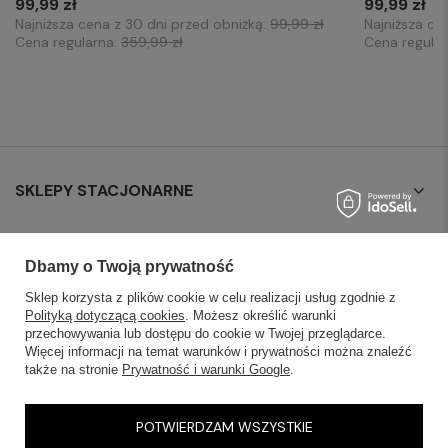
99,99 zł
99,99 zł
Najniższa cena z 30 dni przed obniżką:
99,99 zł
Najniższa ce
Cena regularna:
359,99 zł
Cena regula
SKLEPY STACJONARNE
INFORMACJE
Dbamy o Twoją prywatność
OBSŁUGA KLIENTA
Sklep korzysta z plików cookie w celu realizacji usług zgodnie z
Polityką dotyczącą cookies
. Możesz określić warunki
przechowywania lub dostępu do cookie w Twojej przeglądarce.
AKTUALNOŚCI
Więcej informacji na temat warunków i prywatności można znaleźć
także na stronie
Prywatność i warunki Google
.
KONTAKT
POTWIERDZAM WSZYSTKIE