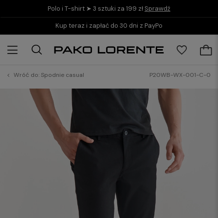
Polo i T-shirt ➤ 3 sztuki za 199 zł
Sprawdź
Kup teraz i zapłać do 30 dni z PayPo
Wróć do:
Spodnie casual
P20WB-WX-001-C-0