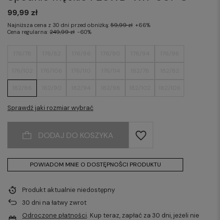
99,99 zł
Najniższa cena z 30 dni przed obniżką:
59,99 zł
+66%
Cena regularna:
249,99 zł
-60%
176/78
176/82
176/86
176/90
176/94
176/98
176/102
176/106
176/110
176/114
182/78
182/82
182/86
182/90
182/94
182/98
182/102
182/106
182/110
182/114
Sprawdź jaki rozmiar wybrać
DODAJ DO KOSZYKA
POWIADOM MNIE O DOSTĘPNOŚCI PRODUKTU
Produkt aktualnie niedostępny
30
dni na łatwy zwrot
Odroczone płatności
. Kup teraz, zapłać za 30 dni, jeżeli nie