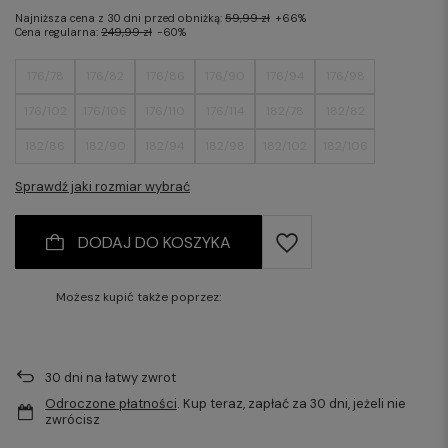
Najniższa cena z 30 dni przed obniżką:
59,99 zł
+66%
Cena regularna:
249,99 zł
-60%
176/78
176/82
176/86
176/90
176/94
176/98
176/102
176/106
176/110
176/114
182/78
182/82
182/86
182/90
182/94
182/98
182/102
182/106
182/110
182/114
Sprawdź jaki rozmiar wybrać
DODAJ DO KOSZYKA
Możesz kupić także poprzez:
30
dni na łatwy zwrot
Odroczone płatności
. Kup teraz, zapłać za 30 dni, jeżeli nie
zwrócisz