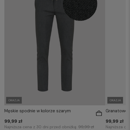
OKAZJA
OKAZJA
Męskie spodnie w kolorze szarym
Granatowe s
99,99 zł
99,99 zł
Najniższa cena z 30 dni przed obniżką:
99,99 zł
Najniższa ce