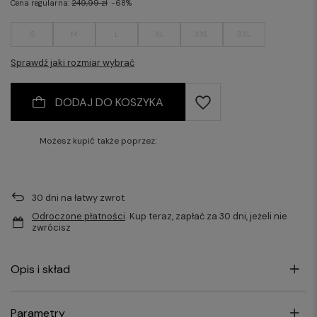
Cena regularna:
249,99 zł
-68%
S
M
L
XL
XXL
3XL
Sprawdź jaki rozmiar wybrać
DODAJ DO KOSZYKA
Możesz kupić także poprzez:
30
dni na łatwy zwrot
Odroczone płatności
. Kup teraz, zapłać za 30 dni, jeżeli nie
zwrócisz
Opis i skład
Parametry