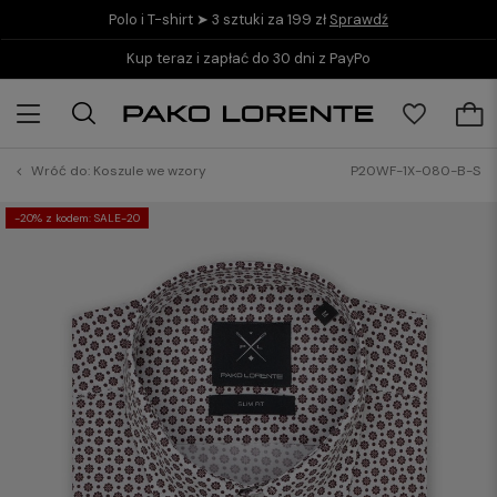
Polo i T-shirt ➤ 3 sztuki za 199 zł
Sprawdź
Kup teraz i zapłać do 30 dni z PayPo
Wróć do:
Koszule we wzory
P20WF-1X-080-B-S
-20% z kodem: SALE-20