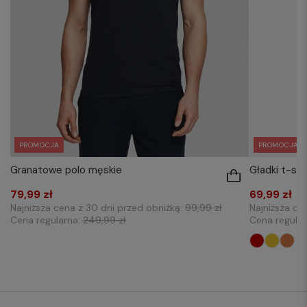
PROMOCJA
PROMOCJA
Granatowe polo męskie
Gładki t-shi
79,99 zł
69,99 zł
Najniższa cena z 30 dni przed obniżką:
99,99 zł
Najniższa ce
Cena regularna:
249,99 zł
Cena regula