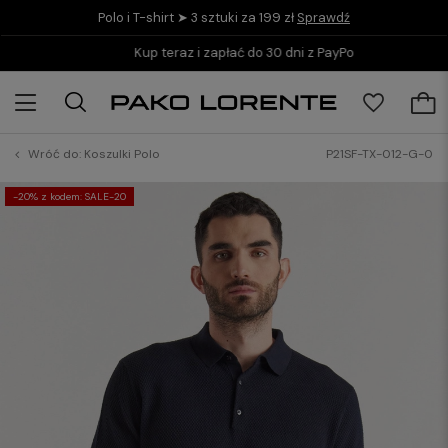
Polo i T-shirt ➤ 3 sztuki za 199 zł
Sprawdź
Kup teraz i zapłać do 30 dni z PayPo
Wróć do:
Koszulki Polo
P21SF-TX-012-G-0
-20% z kodem: SALE-20