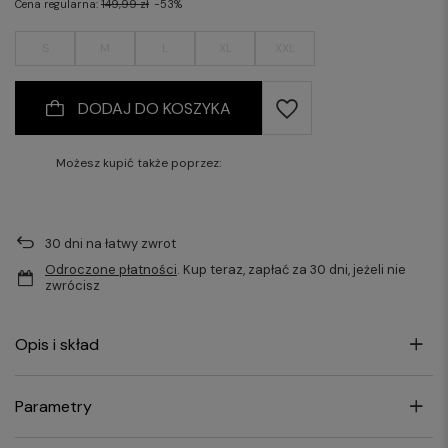
Cena regularna:
149,99 zł
-53%
S
M
L
XL
XXL
DODAJ DO KOSZYKA
Możesz kupić także poprzez:
30
dni na łatwy zwrot
Odroczone płatności
. Kup teraz, zapłać za 30 dni, jeżeli nie
zwrócisz
Opis i skład
Parametry