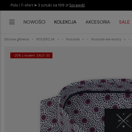
Polo i T-shirt ➤ 3 sztuki za 199 zł
Sprawdź
NOWOŚCI
KOLEKCJA
AKCESORIA
SALE
Strona główna
KOLEKCJA
Koszule
Koszule we wzory
-20% z kodem: SALE-20