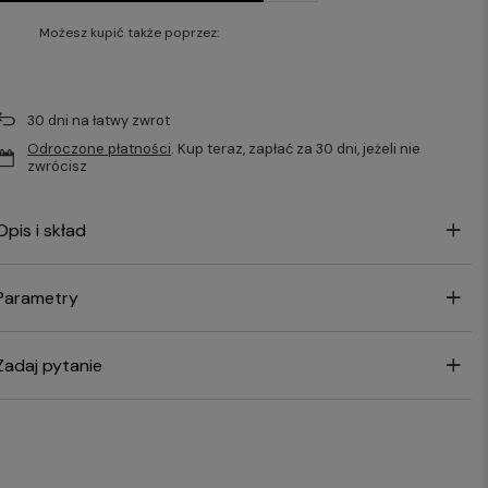
Możesz kupić także poprzez:
30
dni na łatwy zwrot
Odroczone płatności
. Kup teraz, zapłać za 30 dni, jeżeli nie
zwrócisz
Opis i skład
Parametry
Zadaj pytanie