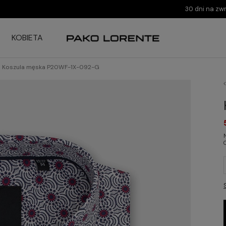
30 dni na zw
KOBIETA
Koszula męska P20WF-1X-092-G