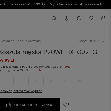
rot
Kup teraz i zapłać do 30 dni z PayPo
Darmowe zwroty w salonach
Wróć do:
Koszule we wzory
P20WF-1X-092-G-S
Koszula męska P20WF-1X-092-G
59,99 zł
Najniższa cena z 30 dni przed obniżką:
79,99 zł
-25%
Cena regularna:
249,99 zł
-76%
S
M
L
XL
XXL
3XL
Sprawdź jaki rozmiar wybrać
DODAJ DO KOSZYKA