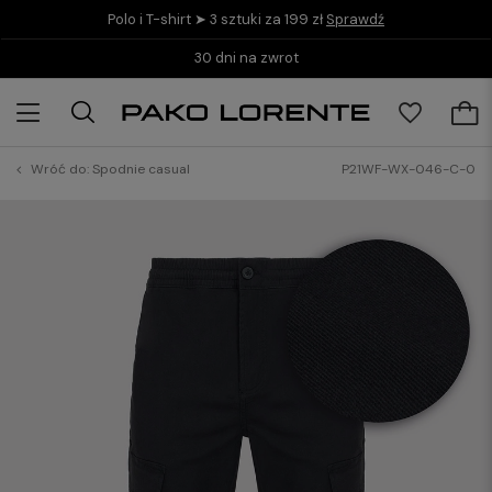
Polo i T-shirt ➤ 3 sztuki za 199 zł
Sprawdź
Kup teraz i zapłać do 30 dni z PayPo
Wróć do:
Spodnie casual
P21WF-WX-046-C-0