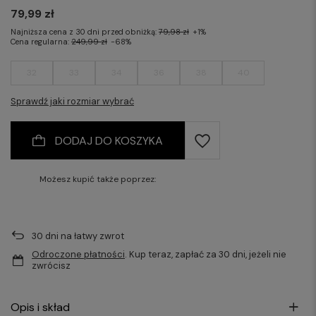
79,99 zł
Najniższa cena z 30 dni przed obniżką:
79,98 zł
+1%
Cena regularna:
249,99 zł
-68%
32
33
34
36
38
40
Sprawdź jaki rozmiar wybrać
DODAJ DO KOSZYKA
Możesz kupić także poprzez:
30
dni na łatwy zwrot
Odroczone płatności
. Kup teraz, zapłać za 30 dni, jeżeli nie
zwrócisz
Opis i skład