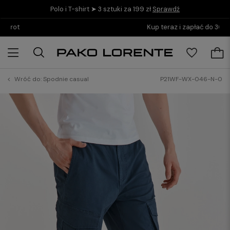
Polo i T-shirt ➤ 3 sztuki za 199 zł
Sprawdź
Kup teraz i zapłać do 30 dni z PayPo
Wróć do:
Spodnie casual
P21WF-WX-046-N-0