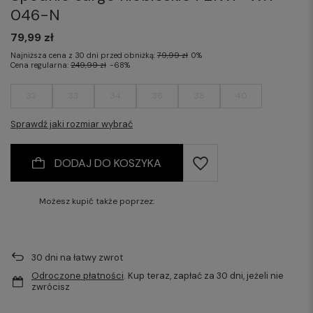
046-N
79,99 zł
Najniższa cena z 30 dni przed obniżką:
79,99 zł
0%
Cena regularna:
249,99 zł
-68%
32
33
34
36
38
40
Sprawdź jaki rozmiar wybrać
DODAJ DO KOSZYKA
Możesz kupić także poprzez:
30
dni na łatwy zwrot
Odroczone płatności
. Kup teraz, zapłać za 30 dni, jeżeli nie
zwrócisz