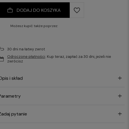
DODAJ DO KOSZYKA
Możesz kupić także poprzez:
30
dni na łatwy zwrot
Odroczone płatności
. Kup teraz, zapłać za 30 dni, jeżeli nie
zwrócisz
Opis i skład
Parametry
Zadaj pytanie