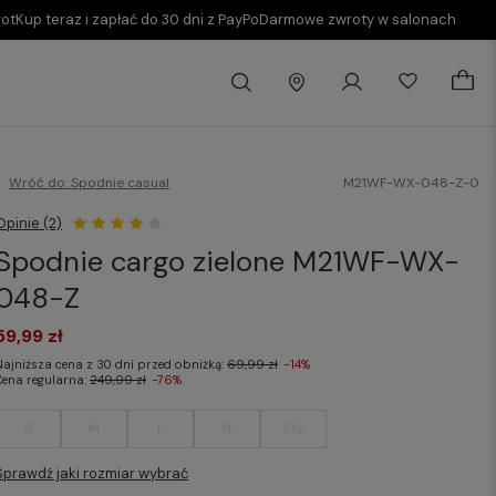
rot
Kup teraz i zapłać do 30 dni z PayPo
Darmowe zwroty w salonach
Wróć do:
Spodnie casual
M21WF-WX-048-Z-0
Opinie (2)
Spodnie cargo zielone M21WF-WX-
048-Z
59,99 zł
Najniższa cena z 30 dni przed obniżką:
69,99 zł
-14%
Cena regularna:
249,99 zł
-76%
S
M
L
XL
XXL
Sprawdź jaki rozmiar wybrać