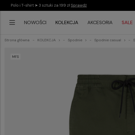
Polo i T-shirt ➤ 3 sztuki za 199 zł
Sprawdź
NOWOŚCI
KOLEKCJA
AKCESORIA
SALE
Strona główna
KOLEKCJA
Spodnie
Spodnie casual
MFS