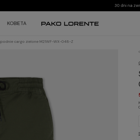
30 dni na zw
KOBIETA
Spodnie cargo zielone M21WF-WX-048-Z