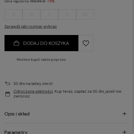
Cena regularna:
199,99 zł
-75%
S
M
L
XL
XXL
Sprawdź jaki rozmiar wybrać
DODAJ DO KOSZYKA
Możesz kupić także poprzez:
30
dni na łatwy zwrot
Odroczone płatności
. Kup teraz, zapłać za 30 dni, jeżeli nie
zwrócisz
Opis i skład
Parametry