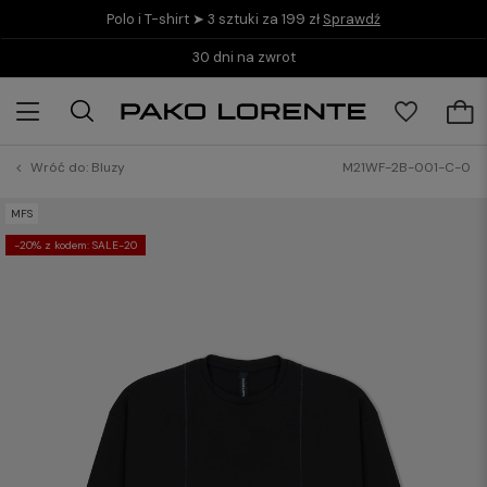
Polo i T-shirt ➤ 3 sztuki za 199 zł
Sprawdź
30 dni na zwrot
Wróć do:
Bluzy
M21WF-2B-001-C-0
MFS
-20% z kodem: SALE-20