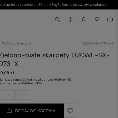
rot
Kup teraz i zapłać do 30 dni z PayPo
Darmowe zwroty w salonach
Wróć do:
Skarpetki
D20WF-SX-073-X-0
Zielono-białe skarpety D20WF-SX-
073-X
19,99 zł
Najniższa cena z 30 dni przed obniżką:
19,98 zł
+1%
Cena regularna:
29,99 zł
-33%
36-40
41-46
DODAJ DO KOSZYKA