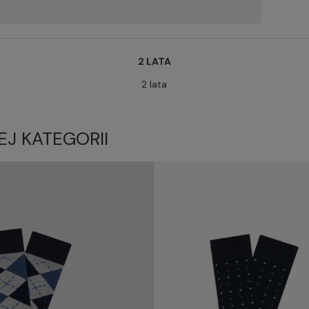
2 LATA
2 lata
EJ KATEGORII