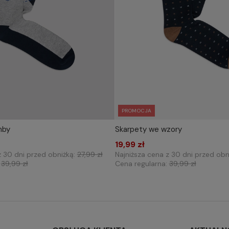
PROMOCJA
mby
Skarpety we wzory
IERZ ROZMIAR DO KOSZYKA
WYBIERZ ROZMIAR DO 
39-42
19,99 zł
39-42
z 30 dni przed obniżką:
27,99 zł
Najniższa cena z 30 dni przed obn
:
39,99 zł
Cena regularna:
39,99 zł