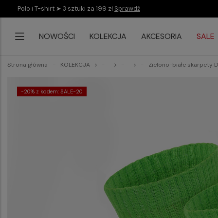
Polo i T-shirt ➤ 3 sztuki za 199 zł
Sprawdź
NOWOŚCI
KOLEKCJA
AKCESORIA
SALE
Strona główna
KOLEKCJA
Zielono-białe skarpety
-20% z kodem: SALE-20