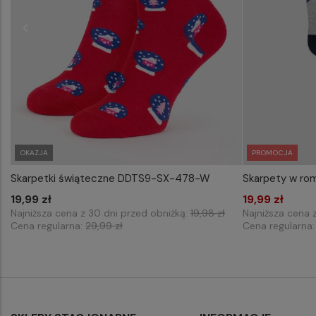
OKAZJA
PROMOCJA
Skarpetki świąteczne DDTS9-SX-478-W
Skarpety w ro
WYBIERZ ROZMIAR DO KOSZYKA
WYB
19,99 zł
43-46
19,99 zł
Najniższa cena z 30 dni przed obniżką:
19,98 zł
Najniższa cena 
Cena regularna:
29,99 zł
Cena regularna