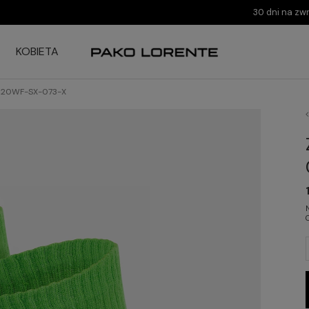
30 dni na zw
KOBIETA
 D20WF-SX-073-X