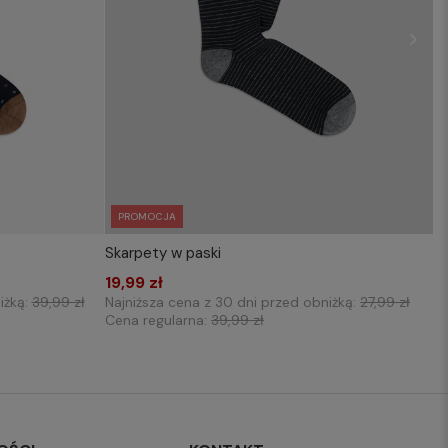
PROMOCJA
Skarpety w paski
KOSZYKA
WYBIERZ ROZMIAR DO KOSZYKA
19,99 zł
39-42
iżką:
39,99 zł
Najniższa cena z 30 dni przed obniżką:
27,99 zł
Cena regularna:
39,99 zł