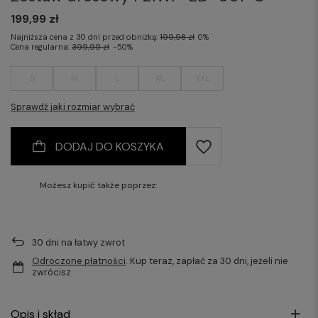
199,99 zł
Najniższa cena z 30 dni przed obniżką:
199,98 zł
0%
Cena regularna:
399,99 zł
-50%
S
M
L
XL
XXL
Sprawdź jaki rozmiar wybrać
DODAJ DO KOSZYKA
Możesz kupić także poprzez:
30
dni na łatwy zwrot
Odroczone płatności
. Kup teraz, zapłać za 30 dni, jeżeli nie
zwrócisz
Opis i skład