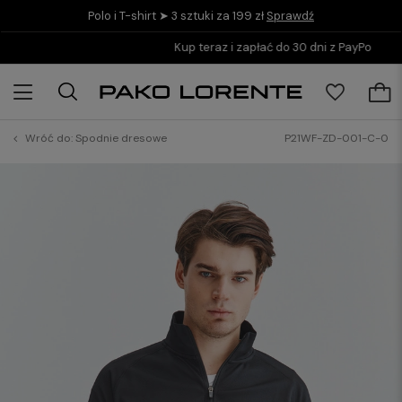
Polo i T-shirt ➤ 3 sztuki za 199 zł
Sprawdź
Kup teraz i zapłać do 30 dni z PayPo
Wróć do:
Spodnie dresowe
P21WF-ZD-001-C-0