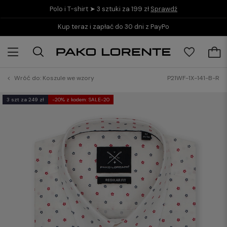
Polo i T-shirt ➤ 3 sztuki za 199 zł
Sprawdź
Kup teraz i zapłać do 30 dni z PayPo
Wróć do:
Koszule we wzory
P21WF-1X-141-B-R
3 szt za 249 zł
-20% z kodem: SALE-20