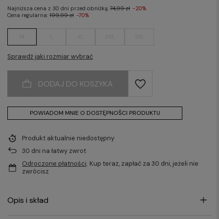
Najniższa cena z 30 dni przed obniżką:
74,99 zł
-20%
Cena regularna:
199,99 zł
-70%
M
L
XL
XXL
3XL
Sprawdź jaki rozmiar wybrać
DODAJ DO KOSZYKA
POWIADOM MNIE O DOSTĘPNOŚCI PRODUKTU
Produkt aktualnie niedostępny
30
dni na łatwy zwrot
Odroczone płatności
. Kup teraz, zapłać za 30 dni, jeżeli nie
zwrócisz
Opis i skład