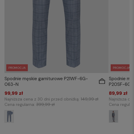
PROMOCJA
PROMOCJA
Spodnie męskie garniturowe P21WF-6G-
Spodnie męs
063-N
P20SF-6G-
99,99 zł
89,99 zł
Najniższa cena z 30 dni przed obniżką:
149,99 zł
Najniższa ce
Cena regularna:
399,99 zł
Cena regula