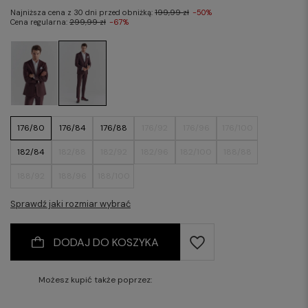
Najniższa cena z 30 dni przed obniżką:
199,99 zł
-50%
Cena regularna:
299,99 zł
-67%
176/80
176/84
176/88
176/92
176/96
176/100
182/84
182/88
182/92
182/96
182/100
188/88
188/92
188/96
188/100
Sprawdź jaki rozmiar wybrać
DODAJ DO KOSZYKA
Możesz kupić także poprzez: