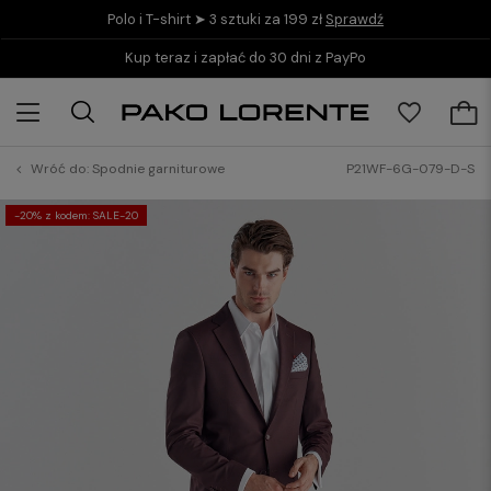
Polo i T-shirt ➤ 3 sztuki za 199 zł
Sprawdź
Kup teraz i zapłać do 30 dni z PayPo
Wróć do:
Spodnie garniturowe
P21WF-6G-079-D-S
-20% z kodem: SALE-20