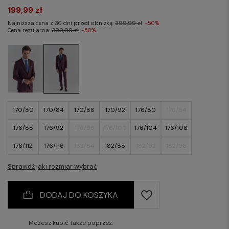
199,99 zł
Najniższa cena z 30 dni przed obniżką:
399,99 zł
-50%
Cena regularna:
399,99 zł
-50%
170/80
170/84
170/88
170/92
176/80
176/84
176/88
176/92
176/96
176/100
176/104
176/108
176/112
176/116
182/84
182/88
182/92
182/96
182/100
182/104
182/108
182/112
182/116
Sprawdź jaki rozmiar wybrać
DODAJ DO KOSZYKA
Możesz kupić także poprzez: