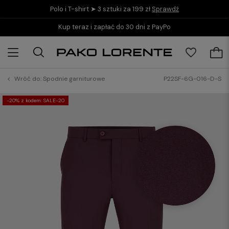
Polo i T-shirt ➤ 3 sztuki za 199 zł
Sprawdź
Kup teraz i zapłać do 30 dni z PayPo
Wróć do:
Spodnie garniturowe
P22SF-6G-016-D-S
-20% z kodem: SALE-20