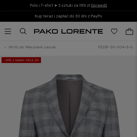
Polo i T-shirt ➤ 3 sztuki za 199 zł
Sprawdź
Kup teraz i zapłać do 30 dni z PayPo
Wróć do:
Marynarki casual
P22SF-3X-004-S-S
-20% z kodem: SALE-20