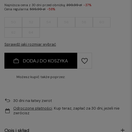
Najniższa cena z 30 dni przed obniżką:
399,99 zł
-37%
Cena regularna:
599,99 zł
-58%
50
52
54
56
58
60
62
64
Sprawdź jaki rozmiar wybrać
DODAJ DO KOSZYKA
Możesz kupić także poprzez:
30
dni na łatwy zwrot
Odroczone płatności
. Kup teraz, zapłać za 30 dni, jeżeli nie
zwrócisz
Opis i skład