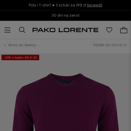
Polo i T-shirt ➤ 3 sztuki za 199 zł
Sprawdź
Kup teraz i zapłać do 30 dni z PayPo
Wróć do:
Swetry
P22SB-2X-001-D-0
-20% z kodem: SALE-20