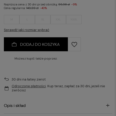
Najniższa cena z 30 dni przed obniżką:
99,98 zł
-9%
Cena regularna:
149,99 zł
-40%
M
L
XL
XXL
XXXL
Sprawdź jaki rozmiar wybrać
DODAJ DO KOSZYKA
Możesz kupić także poprzez:
30
dni na łatwy zwrot
Odroczone płatności
. Kup teraz, zapłać za 30 dni, jeżeli nie
zwrócisz
Opis i skład