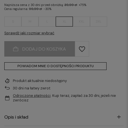
Najniższa cena z 30 dni przed obniżką:
39,99 zł
+75%
Cena regularna:
99,99 zł
-30%
S
M
L
XL
XXL
3XL
Sprawdź jaki rozmiar wybrać
DODAJ DO KOSZYKA
POWIADOM MNIE O DOSTĘPNOŚCI PRODUKTU
Produkt aktualnie niedostępny
30
dni na łatwy zwrot
Odroczone płatności
. Kup teraz, zapłać za 30 dni, jeżeli nie
zwrócisz
Opis i skład