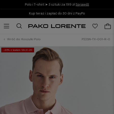
Polo i T-shirt ➤ 3 sztuki za 199 zł
Sprawdź
Kup teraz i zapłać do 30 dni z PayPo
Wróć do:
Koszulki Polo
P22SN-TX-001-R-0
-20% z kodem: SALE-20