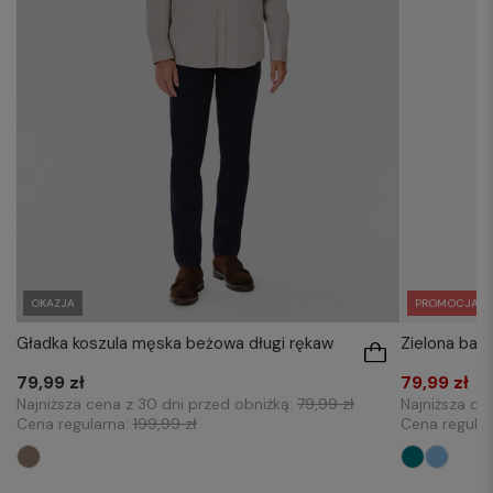
OKAZJA
PROMOCJA
Gładka koszula męska beżowa długi rękaw
Zielona baw
79,99 zł
79,99 zł
Najniższa cena z 30 dni przed obniżką:
79,99 zł
Najniższa ce
Cena regularna:
199,99 zł
Cena regula