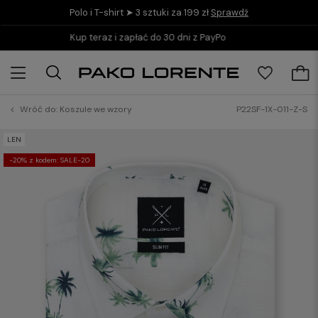
Polo i T-shirt ➤ 3 sztuki za 199 zł
Sprawdź
Darmowe zwroty w salonach
Wróć do:
Koszule we wzory
P22SF-1X-011-Z-S
LEN
-20% z kodem: SALE-20