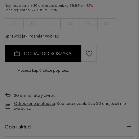
Najniższa cena z 30 dni przed obniżką:
79,99 zł
-12%
Cena regularna:
249,99 zł
-72%
S
M
L
XL
XXL
3XL
Sprawdź jaki rozmiar wybrać
DODAJ DO KOSZYKA
Możesz kupić także poprzez:
30
dni na łatwy zwrot
Odroczone płatności
. Kup teraz, zapłać za 30 dni, jeżeli nie
zwrócisz
Opis i skład