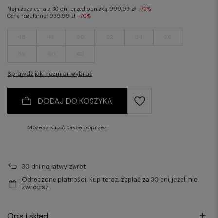
Najniższa cena z 30 dni przed obniżką:
999,99 zł
-70%
Cena regularna:
999,99 zł
-70%
46
48
50
52
54
56
58
60
62
Sprawdź jaki rozmiar wybrać
DODAJ DO KOSZYKA
Możesz kupić także poprzez:
30
dni na łatwy zwrot
Odroczone płatności
. Kup teraz, zapłać za 30 dni, jeżeli nie
zwrócisz
Opis i skład