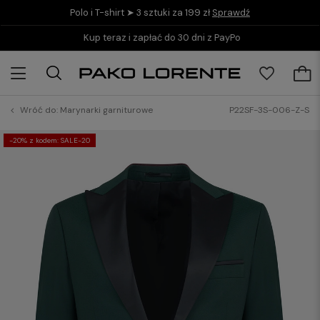
Polo i T-shirt ➤ 3 sztuki za 199 zł
Sprawdź
Kup teraz i zapłać do 30 dni z PayPo
Wróć do:
Marynarki garniturowe
P22SF-3S-006-Z-S
-20% z kodem: SALE-20