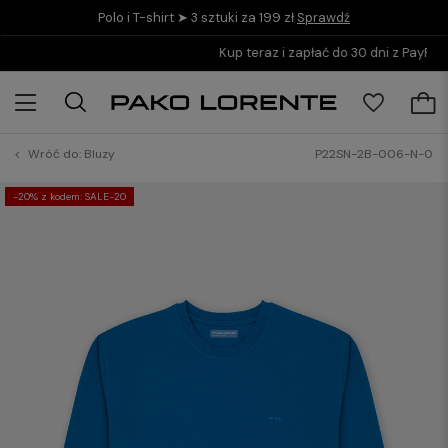
Polo i T-shirt ➤ 3 sztuki za 199 zł
Sprawdź
Kup teraz i zapłać do 30 dni z PayPo
Wróć do:
Bluzy
P22SN-2B-006-N-0
-20% z kodem: SALE-20