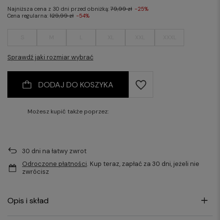
Najniższa cena z 30 dni przed obniżką:
79,99 zł
-25%
Cena regularna:
129,99 zł
-54%
S
M
L
XL
XXL
XXXL
Sprawdź jaki rozmiar wybrać
DODAJ DO KOSZYKA
Możesz kupić także poprzez:
30
dni na łatwy zwrot
Odroczone płatności
. Kup teraz, zapłać za 30 dni, jeżeli nie
zwrócisz
Opis i skład