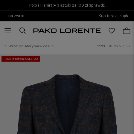
Polo i T-shirt ➤ 3 sztuki za 199 zł
Sprawdź
Kup teraz i zapłać do 30 dni z PayPo
Wróć do:
Marynarki casual
P22SF-3X-025-G-S
-20% z kodem: SALE-20