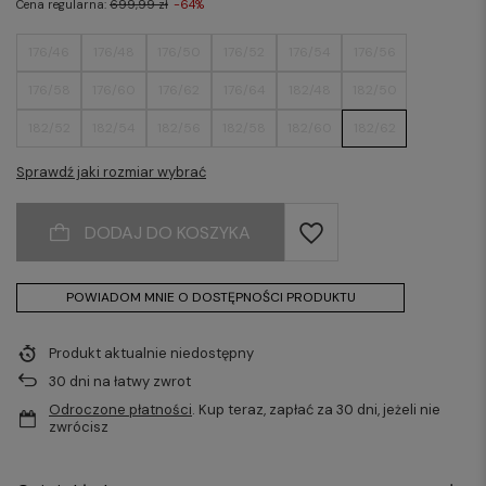
Cena regularna:
699,99 zł
-64%
176/46
176/48
176/50
176/52
176/54
176/56
176/58
176/60
176/62
176/64
182/48
182/50
182/52
182/54
182/56
182/58
182/60
182/62
182/64
Sprawdź jaki rozmiar wybrać
DODAJ DO KOSZYKA
POWIADOM MNIE O DOSTĘPNOŚCI PRODUKTU
Produkt aktualnie niedostępny
30
dni na łatwy zwrot
Odroczone płatności
. Kup teraz, zapłać za 30 dni, jeżeli nie
zwrócisz