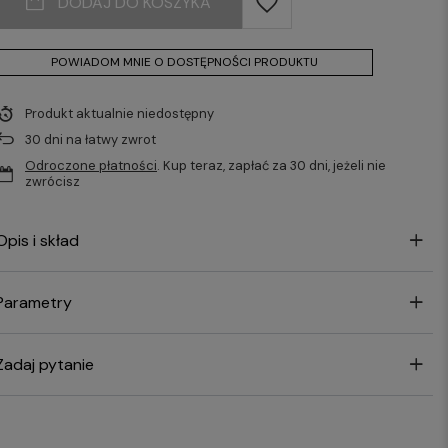
DODAJ DO KOSZYKA
POWIADOM MNIE O DOSTĘPNOŚCI PRODUKTU
Produkt aktualnie niedostępny
30
dni na łatwy zwrot
Odroczone płatności
. Kup teraz, zapłać za 30 dni, jeżeli nie
zwrócisz
Opis i skład
Parametry
Zadaj pytanie