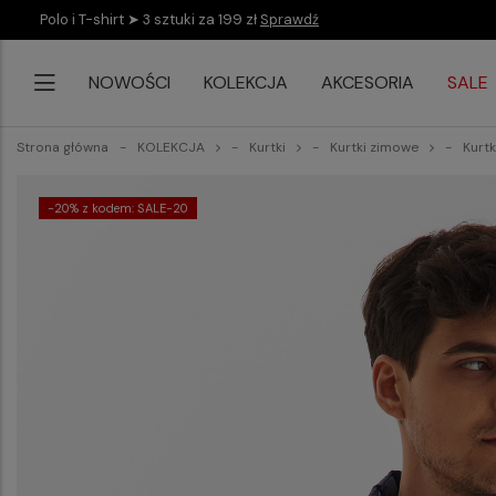
Polo i T-shirt ➤ 3 sztuki za 199 zł
Sprawdź
NOWOŚCI
KOLEKCJA
AKCESORIA
SALE
Strona główna
KOLEKCJA
Kurtki
Kurtki zimowe
Kurt
-20% z kodem: SALE-20