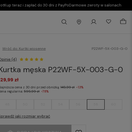
rot
Kup teraz i zapłać do 30 dni z PayPo
Darmowe zwroty w salonach
Wróć do:
Kurtki wiosenne
P22WF-5X-003-G-0
Opinie (4)
Kurtka męska P22WF-5X-003-G-0
129,99 zł
Najniższa cena z 30 dni przed obniżką:
149,99 zł
-13%
Cena regularna:
599,99 zł
-78%
48
50
52
54
56
58
60
Sprawdź jaki rozmiar wybrać