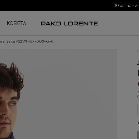
30 dni na zw
KOBIETA
ka męska P22WF-5X-003-G-0