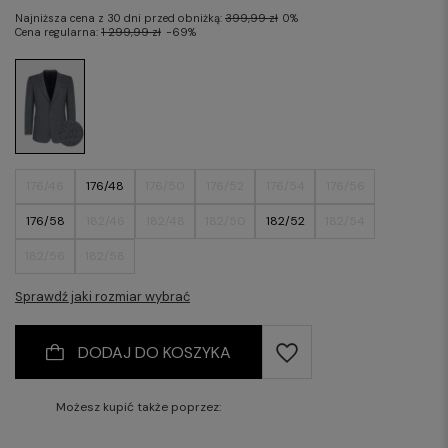
Najniższa cena z 30 dni przed obniżką:
399,99 zł
0%
Cena regularna:
1 299,99 zł
-69%
176/46
176/48
176/50
176/52
176/54
176/56
176/58
182/46
182/48
182/50
182/52
182/54
182/56
182/58
Sprawdź jaki rozmiar wybrać
DODAJ DO KOSZYKA
Możesz kupić także poprzez: