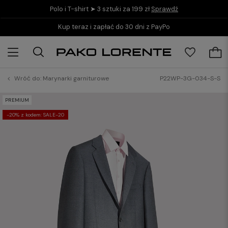
Polo i T-shirt ➤ 3 sztuki za 199 zł
Sprawdź
Kup teraz i zapłać do 30 dni z PayPo
Wróć do:
Marynarki garniturowe
P22WP-3G-034-S-S
PREMIUM
-20% z kodem: SALE-20