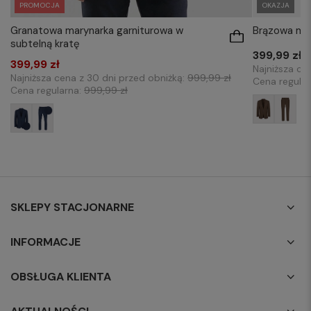
PROMOCJA
OKAZJA
Granatowa marynarka garniturowa w
Brązowa mar
subtelną kratę
399,99 zł
399,99 zł
Najniższa ce
Najniższa cena z 30 dni przed obniżką:
999,99 zł
Cena regula
Cena regularna:
999,99 zł
SKLEPY STACJONARNE
INFORMACJE
OBSŁUGA KLIENTA