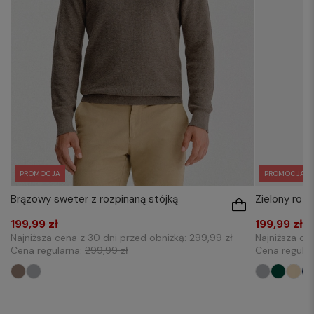
PROMOCJA
PROMOCJA
Brązowy sweter z rozpinaną stójką
Zielony roz
199,99 zł
199,99 zł
Najniższa cena z 30 dni przed obniżką:
299,99 zł
Najniższa ce
Cena regularna:
299,99 zł
Cena regula