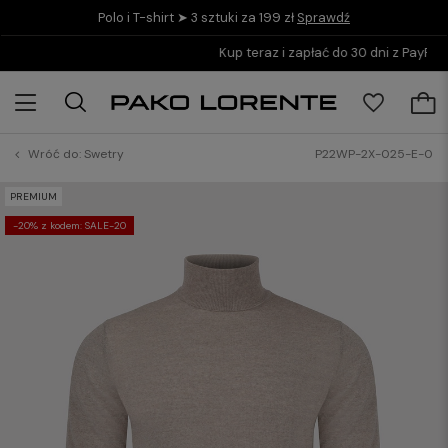
Polo i T-shirt ➤ 3 sztuki za 199 zł
Sprawdź
Kup teraz i zapłać do 30 dni z PayPo
Wróć do:
Swetry
P22WP-2X-025-E-0
PREMIUM
-20% z kodem: SALE-20