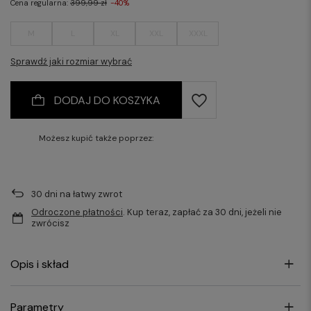
Cena regularna:
399,99 zł
-40%
M
L
XL
XXL
XXXL
Sprawdź jaki rozmiar wybrać
DODAJ DO KOSZYKA
Możesz kupić także poprzez:
30
dni na łatwy zwrot
Odroczone płatności
. Kup teraz, zapłać za 30 dni, jeżeli nie
zwrócisz
Opis i skład
Parametry