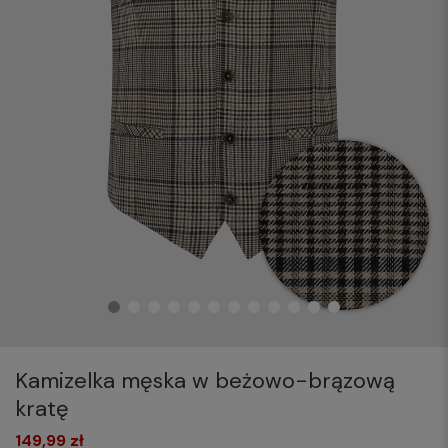
Kamizelka męska w beżowo-brązową
kratę
149,99 zł