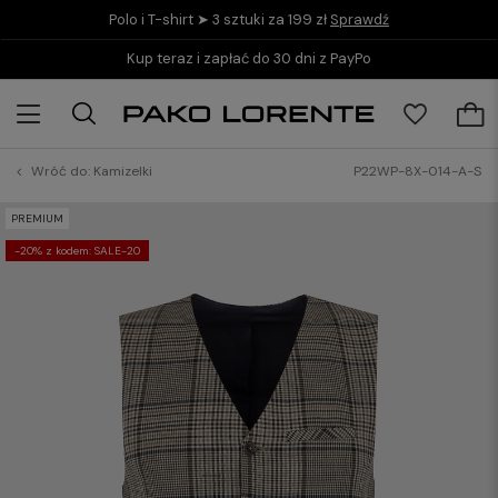
Polo i T-shirt ➤ 3 sztuki za 199 zł
Sprawdź
Kup teraz i zapłać do 30 dni z PayPo
Wróć do:
Kamizelki
P22WP-8X-014-A-S
PREMIUM
-20% z kodem: SALE-20