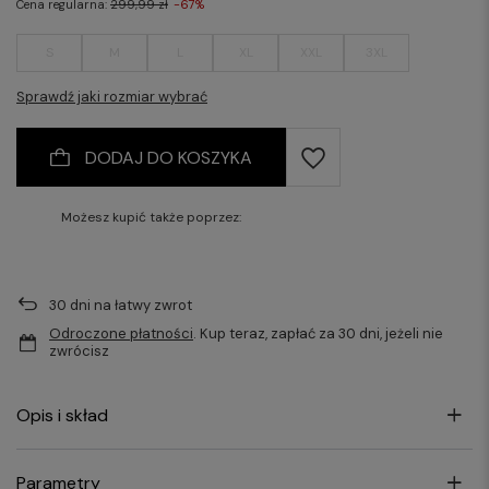
Cena regularna:
299,99 zł
-67%
S
M
L
XL
XXL
3XL
Sprawdź jaki rozmiar wybrać
DODAJ DO KOSZYKA
Możesz kupić także poprzez:
30
dni na łatwy zwrot
Odroczone płatności
. Kup teraz, zapłać za 30 dni, jeżeli nie
zwrócisz
Opis i skład
Parametry