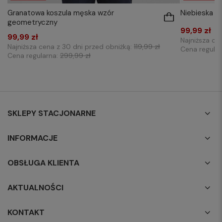
Granatowa koszula męska wzór
Niebieska k
geometryczny
99,99 zł
99,99 zł
Najniższa ce
Najniższa cena z 30 dni przed obniżką:
119,99 zł
Cena regula
Cena regularna:
299,99 zł
SKLEPY STACJONARNE
INFORMACJE
OBSŁUGA KLIENTA
AKTUALNOŚCI
KONTAKT