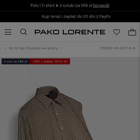
Polo i T-shirt ➤ 3 sztuki za 199 zł
Sprawdź
Kup teraz i zapłać do 30 dni z PayPo
Wróć do:
Koszule we wzory
P22WF-1X-037-A-S
3 szt za 249 zł
-20% z kodem: SALE-20