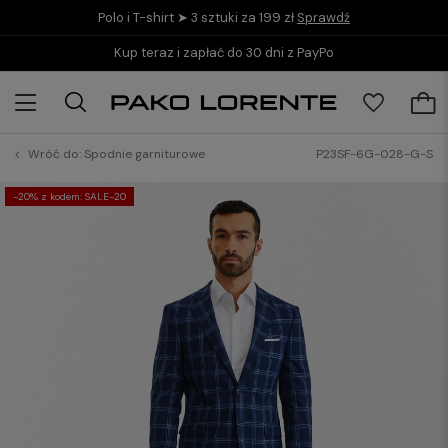
Polo i T-shirt ➤ 3 sztuki za 199 zł
Sprawdź
Kup teraz i zapłać do 30 dni z PayPo
Wróć do:
Spodnie garniturowe
P23SF-6G-028-G-S
-20% z kodem: SALE-20