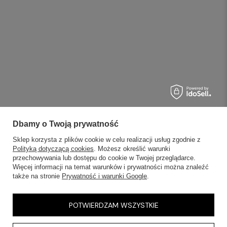
Dbamy o Twoją prywatność
Sklep korzysta z plików cookie w celu realizacji usług zgodnie z
Polityką dotyczącą cookies
. Możesz określić warunki
przechowywania lub dostępu do cookie w Twojej przeglądarce.
Więcej informacji na temat warunków i prywatności można znaleźć
także na stronie
Prywatność i warunki Google
.
POTWIERDZAM WSZYSTKIE