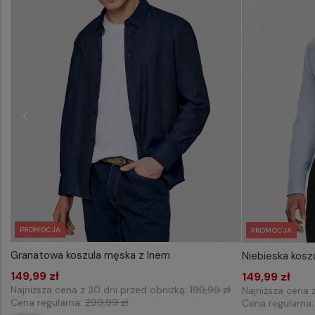
PROMOCJA
PROMOCJA
Granatowa koszula męska z lnem
Niebieska kosz
WYBIERZ ROZMIAR DO KOSZYKA
WYB
149,99 zł
M
L
XL
XXL
3XL
149,99 zł
Najniższa cena z 30 dni przed obniżką:
199,99 zł
Najniższa cena 
Cena regularna:
299,99 zł
Cena regularna