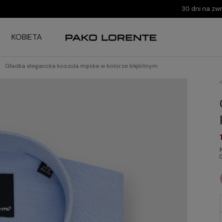
30 dni na zw
KOBIETA
Gładka elegancka koszula męska w kolorze błękitnym