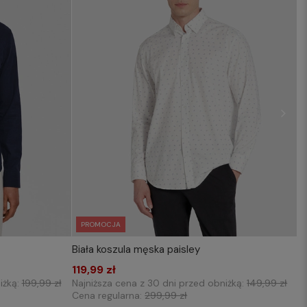
PROMOCJA
Biała koszula męska paisley
KOSZYKA
WYBIERZ ROZMIAR DO KOSZYKA
L
119,99 zł
M
L
XL
XXL
3XL
iżką:
199,99 zł
Najniższa cena z 30 dni przed obniżką:
149,99 zł
Cena regularna:
299,99 zł