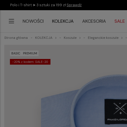
Polo i T-shirt ➤ 3 sztuki za 199 zł
Sprawdź
NOWOŚCI
KOLEKCJA
AKCESORIA
SALE
Strona główna
KOLEKCJA
Koszule
Eleganckie koszule
BASIC
PREMIUM
-20% z kodem: SALE-20