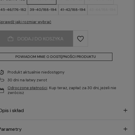
45-46/176-182
39-40/188-194
41-42/188-194
43-44/188-194
45-46/188-194
Sprawdź jaki rozmiar wybrać
DODAJ DO KOSZYKA
POWIADOM MNIE O DOSTĘPNOŚCI PRODUKTU
Produkt aktualnie niedostępny
30
dni na łatwy zwrot
Odroczone płatności
. Kup teraz, zapłać za 30 dni, jeżeli nie
zwrócisz
Opis i skład
Parametry