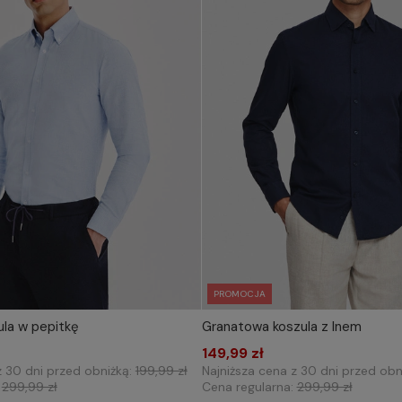
PROMOCJA
ula w pepitkę
Granatowa koszula z lnem
IERZ ROZMIAR DO KOSZYKA
WYBIERZ ROZMIAR DO 
XXL
3XL
149,99 zł
L
XL
XXL
3X
z 30 dni przed obniżką:
199,99 zł
Najniższa cena z 30 dni przed obn
:
299,99 zł
Cena regularna:
299,99 zł