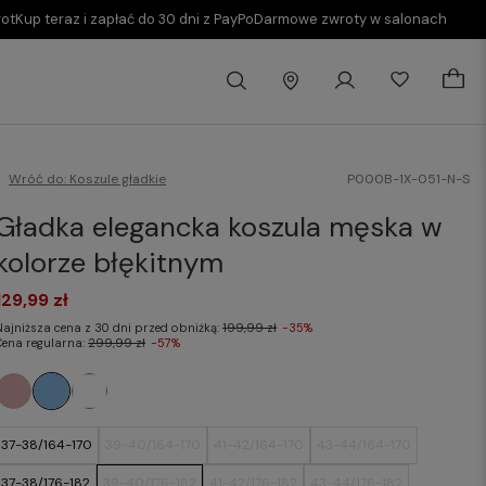
rot
Kup teraz i zapłać do 30 dni z PayPo
Darmowe zwroty w salonach
Wróć do:
Koszule gładkie
P000B-1X-051-N-S
Gładka elegancka koszula męska w
kolorze błękitnym
129,99 zł
Najniższa cena z 30 dni przed obniżką:
199,99 zł
-35%
Cena regularna:
299,99 zł
-57%
37-38/164-170
39-40/164-170
41-42/164-170
43-44/164-170
37-38/176-182
39-40/176-182
41-42/176-182
43-44/176-182