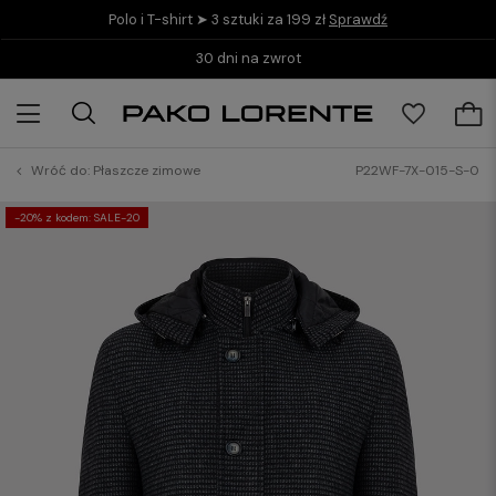
Polo i T-shirt ➤ 3 sztuki za 199 zł
Sprawdź
Kup teraz i zapłać do 30 dni z PayPo
Wróć do:
Płaszcze zimowe
P22WF-7X-015-S-0
-20% z kodem: SALE-20