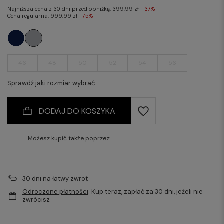
Najniższa cena z 30 dni przed obniżką:
399,99 zł
-37%
Cena regularna:
999,99 zł
-75%
46
48
50
52
54
56
Sprawdź jaki rozmiar wybrać
DODAJ DO KOSZYKA
Możesz kupić także poprzez:
30
dni na łatwy zwrot
Odroczone płatności
. Kup teraz, zapłać za 30 dni, jeżeli nie
zwrócisz