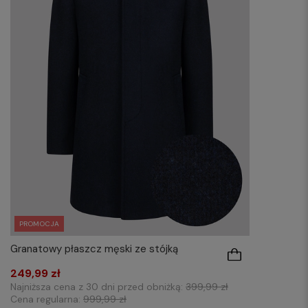
PROMOCJA
Granatowy płaszcz męski ze stójką
249,99 zł
Najniższa cena z 30 dni przed obniżką:
399,99 zł
Cena regularna:
999,99 zł