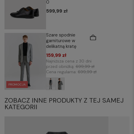
0
599,99 zł
Szare spodnie
garniturowe w
delikatną kratę
159,99 zł
Najniższa cena z 30 dni
przed obniżką:
699,99 zł
Cena regularna:
699,99 zł
PROMOCJA
ZOBACZ INNE PRODUKTY Z TEJ SAMEJ
KATEGORII