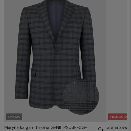
PROMOCJA
OKAZJA
Granatowa m
Marynarka garniturowa GENIL P20SF-3G-