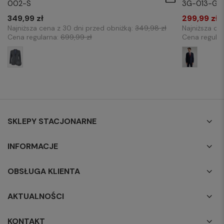
3G-013-G-
002-S
299,99 zł
349,99 zł
Najniższa ce
Najniższa cena z 30 dni przed obniżką:
349,98 zł
Cena regula
Cena regularna:
699,99 zł
SKLEPY STACJONARNE
INFORMACJE
OBSŁUGA KLIENTA
AKTUALNOŚCI
KONTAKT