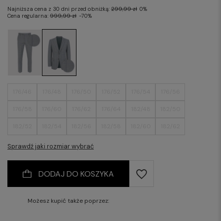
Najniższa cena z 30 dni przed obniżką:
299,99 zł
0%
Cena regularna:
999,99 zł
-70%
176/46
176/48
176/50
176/52
176/54
176/56
176/58
176/60
176/62
176/64
182/48
182/50
182/52
182/54
182/56
182/58
182/60
182/62
182/64
Sprawdź jaki rozmiar wybrać
DODAJ DO KOSZYKA
Możesz kupić także poprzez: