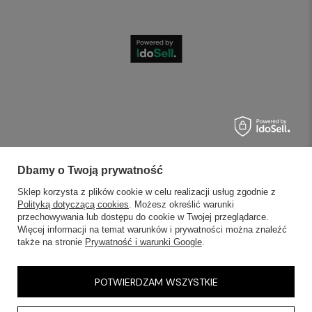
Dbamy o Twoją prywatność
Sklep korzysta z plików cookie w celu realizacji usług zgodnie z
Polityką dotyczącą cookies
. Możesz określić warunki
przechowywania lub dostępu do cookie w Twojej przeglądarce.
Więcej informacji na temat warunków i prywatności można znaleźć
także na stronie
Prywatność i warunki Google
.
POTWIERDZAM WSZYSTKIE