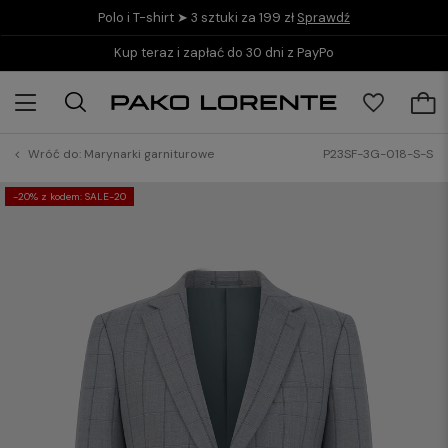
Polo i T-shirt ➤ 3 sztuki za 199 zł
Sprawdź
Kup teraz i zapłać do 30 dni z PayPo
Wróć do:
Marynarki garniturowe
P23SF-3G-018-S-S
-20% z kodem: SALE-20