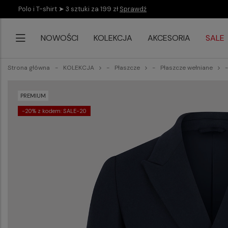
Polo i T-shirt ➤ 3 sztuki za 199 zł
Sprawdź
NOWOŚCI
KOLEKCJA
AKCESORIA
SALE
Strona główna
KOLEKCJA
Płaszcze
Płaszcze wełniane
PREMIUM
-20% z kodem: SALE-20