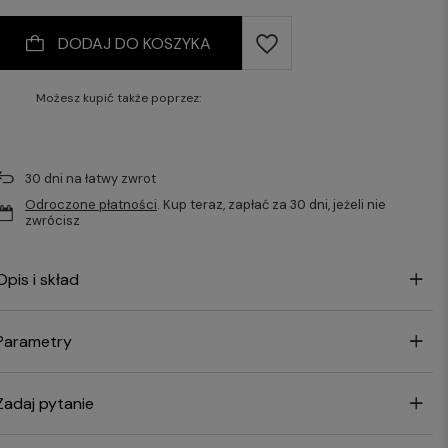
DODAJ DO KOSZYKA
Możesz kupić także poprzez:
30
dni na łatwy zwrot
Odroczone płatności
. Kup teraz, zapłać za 30 dni, jeżeli nie
zwrócisz
Opis i skład
Parametry
Zadaj pytanie