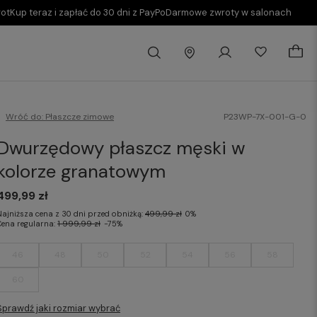
rot
Kup teraz i zapłać do 30 dni z PayPo
Darmowe zwroty w salonach
Wróć do:
Płaszcze zimowe
P23WP-7X-001-G-0
Dwurzędowy płaszcz męski w
kolorze granatowym
499,99 zł
Najniższa cena z 30 dni przed obniżką:
499,99 zł
0%
Cena regularna:
1 999,99 zł
-75%
46
48
50
52
54
56
58
60
Sprawdź jaki rozmiar wybrać