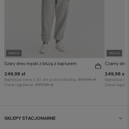
OKAZJA
OKAZJA
Szary dres męski z bluzą z kapturem
Czarny dres
249,98 zł
249,98 zł
Najniższa cena z 30 dni przed obniżką:
249,98 zł
Najniższa ce
Cena regularna:
499,98 zł
Cena regula
SKLEPY STACJONARNE