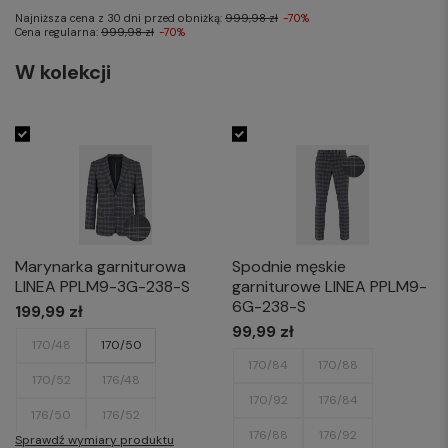
Najniższa cena z 30 dni przed obniżką:
999,98 zł
-70%
Cena regularna:
999,98 zł
-70%
W kolekcji
Marynarka garniturowa
Spodnie męskie
LINEA PPLM9-3G-238-S
garniturowe LINEA PPLM9-
6G-238-S
199,99 zł
99,99 zł
170/48
170/50
170/84
170/88
170/52
176/48
170/92
176/84
176/50
176/52
176/88
176/92
Sprawdź wymiary produktu