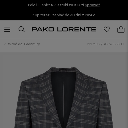
Polo i T-shirt ➤ 3 sztuki za 199 zł
Sprawdź
Kup teraz i zapłać do 30 dni z PayPo
Wróć do:
Garnitury
PPLM9-3/6G-238-S-0