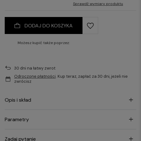
176/54
176/56
Sprawdź wymiary produktu
176/96
176/100
176/58
182/50
176/104
182/88
182/52
182/54
DODAJ DO KOSZYKA
182/92
182/96
182/56
182/58
182/100
182/104
Możesz kupić także poprzez:
30
dni na łatwy zwrot
Odroczone płatności
. Kup teraz, zapłać za 30 dni, jeżeli nie
zwrócisz
Opis i skład
Parametry
Zadaj pytanie