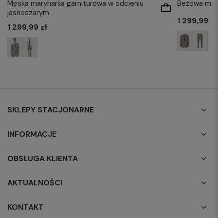
Męska marynarka garniturowa w odcieniu
Beżowa mary
jasnoszarym
1 299,99 zł
1 299,99 zł
SKLEPY STACJONARNE
INFORMACJE
OBSŁUGA KLIENTA
AKTUALNOŚCI
KONTAKT