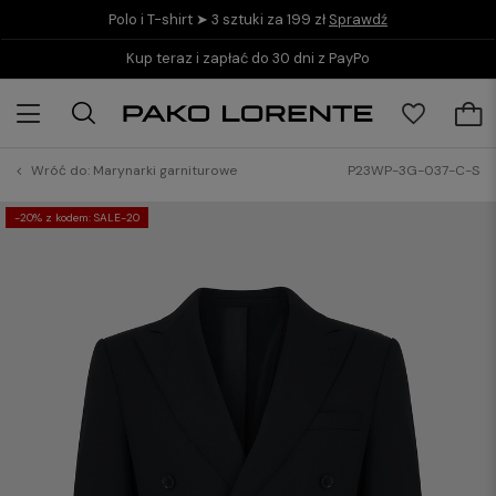
Polo i T-shirt ➤ 3 sztuki za 199 zł
Sprawdź
Kup teraz i zapłać do 30 dni z PayPo
Wróć do:
Marynarki garniturowe
P23WP-3G-037-C-S
-20% z kodem: SALE-20