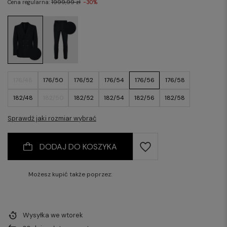
Cena regularna:
1999,99 zł
-30%
176/48
176/50
176/52
176/54
176/56
176/58
182/48
182/50
182/52
182/54
182/56
182/58
Sprawdź jaki rozmiar wybrać
DODAJ DO KOSZYKA
Możesz kupić także poprzez:
Wysyłka
we wtorek