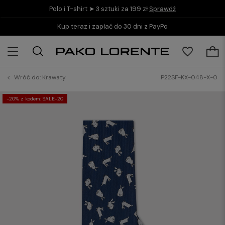
Polo i T-shirt ➤ 3 sztuki za 199 zł
Sprawdź
Kup teraz i zapłać do 30 dni z PayPo
Wróć do:
Krawaty
P22SF-KX-048-X-0
-20% z kodem: SALE-20