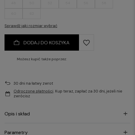
48
50
52
54
56
58
60
62
Sprawdź jaki rozmiar wybrać
DODAJ DO KOSZYKA
Możesz kupić także poprzez:
30
dni na łatwy zwrot
Odroczone płatności
. Kup teraz, zapłać za 30 dni, jeżeli nie
zwrócisz
Opis i skład
Parametry