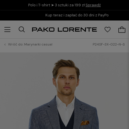
Polo i T-shirt ➤ 3 sztuki za 199 zł
Sprawdź
Kup teraz i zapłać do 30 dni z PayPo
Wróć do:
Marynarki casual
P24SF-3X-022-N-S