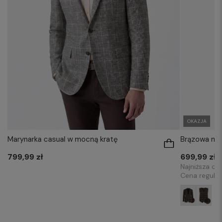
OKAZJA
Marynarka casual w mocną kratę
Brązowa mar
799,99 zł
699,99 zł
Najniższa ce
Cena regula