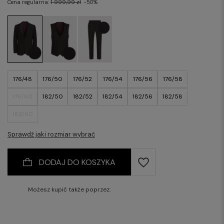
Cena regularna:
1 999,99 zł
-50%
176/48
176/50
176/52
176/54
176/56
176/58
176/60
182/50
182/52
182/54
182/56
182/58
182/60
Sprawdź jaki rozmiar wybrać
DODAJ DO KOSZYKA
Możesz kupić także poprzez: