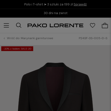
Polo i T-shirt ➤ 3 sztuki za 199 zł
Sprawdź
Kup teraz i zapłać do 30 dni z PayPo
Wróć do:
Marynarki garniturowe
P24SF-3S-005-D-S
-20% z kodem: SALE-20