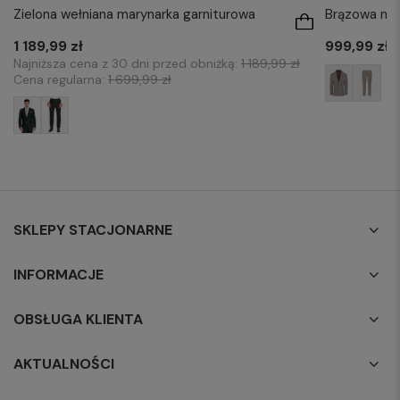
Zielona wełniana marynarka garniturowa
Brązowa mar
1 189,99 zł
999,99 zł
Najniższa cena z 30 dni przed obniżką:
1 189,99 zł
Cena regularna:
1 699,99 zł
SKLEPY STACJONARNE
INFORMACJE
OBSŁUGA KLIENTA
AKTUALNOŚCI