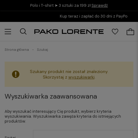
Polo i T-shirt ➤ 3 sztuki za 199 zł
Sprawdź
Kup teraz i zapłać do 30 dni z PayPo
Strona główna
Szukaj
Szukany produkt nie został znaleziony.
Skorzystaj z
wyszukiwarki
.
Wyszukiwarka zaawansowana
Aby wyszukać interesujący Cię produkt, wybierz kryteria
wyszukiwania. Wyszukiwarka zawęża kryteria do istniejących
produktów.
Szukaj