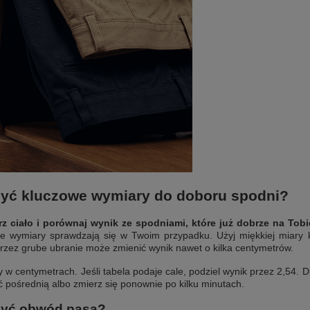
zyć kluczowe wymiary do doboru spodni?
rz ciało i porównaj wynik ze spodniami, które już dobrze na Tobi
ie wymiary sprawdzają się w Twoim przypadku. Użyj miękkiej miary k
rzez grube ubranie może zmienić wynik nawet o kilka centymetrów.
 w centymetrach. Jeśli tabela podaje cale, podziel wynik przez 2,54. D
ć pośrednią albo zmierz się ponownie po kilku minutach.
zyć obwód pasa?