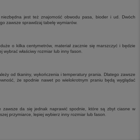
 niezbędna jest też znajomość obwodu pasa, bioder i ud. Dwóch
go zawsze sprawdzaj tabelę wymiarów.
 duże o kilka centymetrów, materiał zacznie się marszczyć i będzie
j wybrać właściwy rozmiar lub inny fason.
leży od tkaniny, wykończenia i temperatury prania. Dlatego zawsze
 pewność, że spodnie nawet po wielokrotnym praniu będą wyglądać
e zawsze da się jednak naprawić spodnie, które są zbyt ciasne w
zej przymiarce, lepiej wybierz inny rozmiar lub fason.