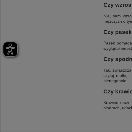
Czy wzros
Nie, sam wzro
mężczyzn o tym
Czy pasek
Pasek pomaga t
wyglądał niees
Czy spodn
Tak, zwłaszcza
czytaj metkę 
nienagannie.
Czy krawi
Krawiec może 
biodrach, udach