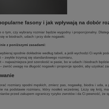
popularne fasony i jak wpływają na dobór r
 o tym, czy wybrany rozmiar będzie wygodny i proporcjonalny. Dlateg
się w biodrach, udach i przy dole nogawki.
nie z poniższymi zasadami:
– wybieraj spodnie dokładnie według tabeli, a jeśli wychodzi Ci wynik po
fit – zwykle trzymaj się standardowego rozmiaru,
it – najważniejsza jest szerokość w pasie, bo w udach i biodrach będzie
 – zwróć uwagę na długość nogawki i proporcje spodni, aby uzyskać za
wanie
rać rozmiary spodni męskich, zmierz pas, nogawkę, biodra i uda, a 
ie na podstawie rozmiaru, który nosiłeś wcześniej. Liczy się krój, ma
arów przed zakupem ograniczy ryzyko zwrotów i da Ci pewność, że sp