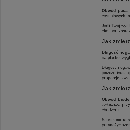
Obwód pasa m
casualowych tro
Jeśli Twój wyn
elastanu zosta
Jak zmier
Długość nogaw
na płasko, wyg
Długość nogawk
jeszcze inacze
proporcje, zwł
Jak zmier
Obwód bioder
zwłaszcza prz
chodzeniu.
Szerokość uda
pomnożyć szero