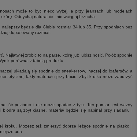
nosach może to być nieco wyżej, a przy
jeansach
lub modelach
 skórę. Oddychaj naturalnie i nie wciągaj brzucha.
e najlepszy będzie dla Ciebie rozmiar 34 lub 35. Przy spodniach bez
dziej dopasowany rozmiar.
ć.
Najłatwiej zrobić to na parze, którą już lubisz nosić. Połóż spodnie
ynik porównaj z tabelą produktu.
Inaczej układają się spodnie do
sneakersów
, inaczej do loafersów, a
estetycznej fałdy materiału przy bucie. Zbyt krótka może zaburzyć
a iść poziomo i nie może opadać z tyłu. Ten pomiar jest ważny
i biodra są zbyt ciasne, materiał będzie się napinał przy siadaniu i
ej kroku. Możesz też zmierzyć dobrze leżące spodnie na płasko i
niejsze uda.