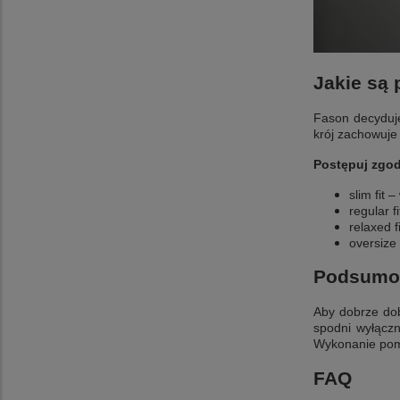
Jakie są 
Fason decyduje
krój zachowuje 
Postępuj zgod
slim fit 
regular 
relaxed f
oversize
Podsumo
Aby dobrze dob
spodni wyłączn
Wykonanie pomi
FAQ