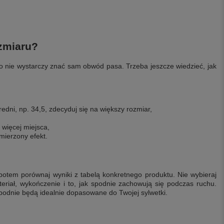
ozmiaru?
o nie wystarczy znać sam obwód pasa. Trzeba jeszcze wiedzieć, jak
średni, np. 34,5, zdecyduj się na większy rozmiar,
 więcej miejsca,
mierzony efekt.
potem porównaj wyniki z tabelą konkretnego produktu. Nie wybieraj
teriał, wykończenie i to, jak spodnie zachowują się podczas ruchu.
odnie będą idealnie dopasowane do Twojej sylwetki.