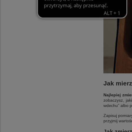
Jak mier
Najlepiej zmie
zobaczysz, jak
wdechu” albo p
Zapisuj pomiary
przyjmij wartoś
Jak zmier