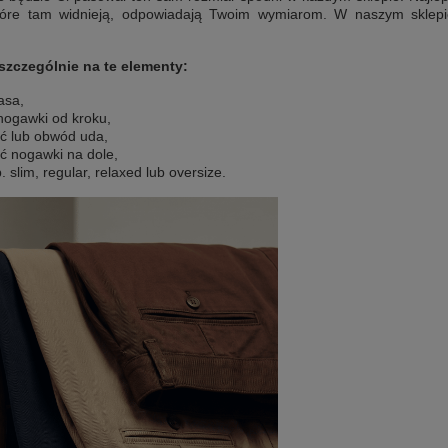
tóre tam widnieją, odpowiadają Twoim wymiarom. W naszym sklepie w
zczególnie na te elementy:
asa,
nogawki od kroku,
ć lub obwód uda,
ć nogawki na dole,
. slim, regular, relaxed lub oversize.