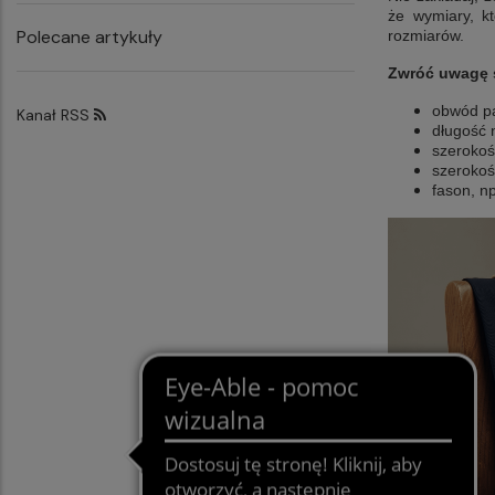
że wymiary, k
Polecane artykuły
rozmiarów.
Zwróć uwagę s
obwód p
Kanał RSS
długość 
szerokoś
szerokoś
fason, np