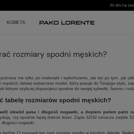
30 dni na zw
KOBIETA
rać rozmiary spodni męskich?
poznasz nie tylko po materiale i wykończeniu, ale też po tym, jak ukła
i męskich, łatwiej wybierzesz model, który pasuje do Twojego stylu, z
ki którym szybciej dopasujesz spodnie do swojej sylwetki, fasonu i rodz
ać tabelę rozmiarów spodni męskich?
awdź obwód pasa i długość nogawki, a dopiero potem patrz na
cydują, czy spodnie będą dobrze leżeć. Zapis 32/32 oznacza zwykle 32 
m długości nogawki.
że będzie Ci pasował ten sam rozmiar spodni w każdym sklepie. Najlepi