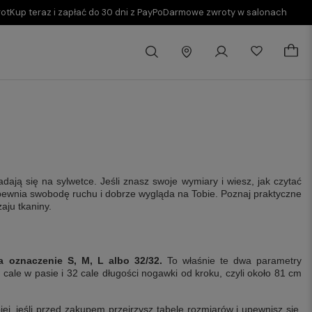
rot
Kup teraz i zapłać do 30 dni z PayPo
Darmowe zwroty w salonach
dają się na sylwetce. Jeśli znasz swoje wymiary i wiesz, jak czytać
apewnia swobodę ruchu i dobrze wygląda na Tobie. Poznaj praktyczne
aju tkaniny.
 oznaczenie S, M, L albo 32/32.
To właśnie te dwa parametry
cale w pasie i 32 cale długości nogawki od kroku, czyli około 81 cm
ej, jeśli przed zakupem przejrzysz tabelę rozmiarów i upewnisz się,