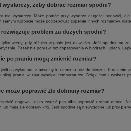
t wystarczy, żeby dobrać rozmiar spodni?
st nie wystarczy. Może pomóc przy wyborze długości nogawki, ale
 samym wzroście może potrzebować zupełnie innych rozmiarów, dlate
 rozwiązuje problem za dużych spodni?
ylko wtedy, gdy różnica w pasie jest niewielka. Jeśli spodnie są za
tetycznie. Pasek nie poprawi też dopasowania w biodrach i udach. Lepie
ie po praniu mogą zmienić rozmiar?
 jeśli są wykonane z bawełny lub denimu bez domieszek. Kurczenie za
i unikaj prania w zbyt wysokiej temperaturze. Dzięki temu zyskasz
ec może poprawić źle dobrany rozmiar?
skrócić nogawki, lekko zwęzić pas albo poprawić drobne detale. Ni
 lub mają źle dobrany krój. Jeśli spodnie są niewygodne już przy pierws