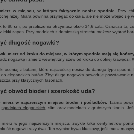
ierz w miejscu, w którym faktycznie nosisz spodnie.
Przy chi
chę niżej. Miara powinna przylegać do ciała, ale nie może wbijać się w
ik to 88 cm, po przeliczeniu otrzymasz około 34,6 cala. Oznacza to, ż
w lekki zapas. Przy modelach z domieszką stretchu możesz wybrać bar
zyć długość nogawki?
ki mierz od kroku do miejsca, w którym spodnie mają się kończy
ładź nogawkę i zmierz wewnętrzny szew od kroku do dolnej krawędzi. W
i oceniaj z butami, które najczęściej nosisz do danego typu spodni. 
j do eleganckich butów. Zbyt długa nogawka powoduje powstawanie nie
aszcza przy klasycznych fasonach.
zyć obwód bioder i szerokość uda?
 mierz w najszerszym miejscu bioder i pośladków.
Taśma powinn
y
spodniach eleganckich
, slim oraz modelach z grubszych tkanin. Jeśl
 mierz w jego najszerszym miejscu, zwykle kilka centymetrów poniż
kość nogawki razy dwa. Ten wymiar bywa kluczowy, jeśli masz masyw