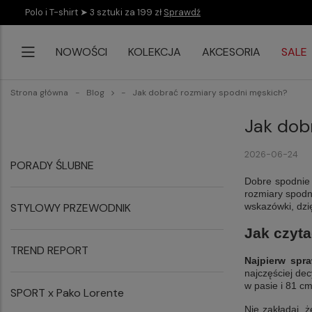
Polo i T-shirt ➤ 3 sztuki za 199 zł
Sprawdź
NOWOŚCI
KOLEKCJA
AKCESORIA
SALE
Strona główna
Blog
Jak dobrać rozmiary spodni męskich?
Jak dob
2026-06-24
PORADY ŚLUBNE
Dobre spodnie 
rozmiary spodn
STYLOWY PRZEWODNIK
wskazówki, dzię
Jak czyt
TREND REPORT
Najpierw spr
najczęściej de
w pasie i 81 c
SPORT x Pako Lorente
Nie zakładaj, 